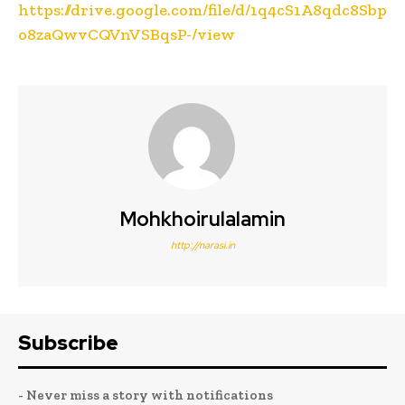
https://drive.google.com/file/d/1q4cS1A8qdc8Sbp
o8zaQwvCQVnVSBqsP-/view
Mohkhoirulalamin
http://narasi.in
Subscribe
- Never miss a story with notifications