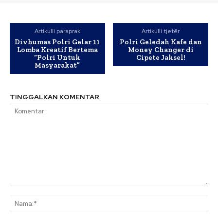
Artikulli paraprak
Artikulli tjetër
Divhumas Polri Gelar 11
Polri Geledah Kafe dan
Lomba Kreatif Bertema
Money Changer di
“Polri Untuk
Cipete Jaksel!
Masyarakat”
TINGGALKAN KOMENTAR
Komentar:
Na