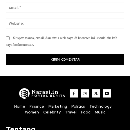
Ema
Web
Simpan nama, email, dan situs web saya di browser ini untuk lain kali
saya berkomentar.
Narasi.in
PORTAL BERITA
Home
Finance
Marketing
Politics
Technology
Women
Celebrity
Travel
Food
Music
Tentang