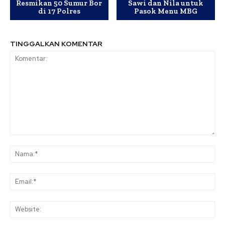
Resmikan 50 Sumur Bor
Sawi dan Nila untuk
di 17 Polres
Pasok Menu MBG
TINGGALKAN KOMENTAR
Komentar:
Na
Ema
Web