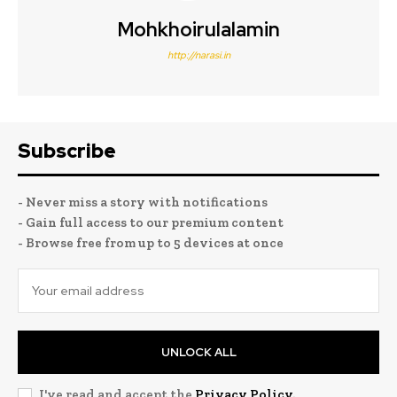
Mohkhoirulalamin
http://narasi.in
Subscribe
- Never miss a story with notifications
- Gain full access to our premium content
- Browse free from up to 5 devices at once
UNLOCK ALL
I've read and accept the
Privacy Policy
.