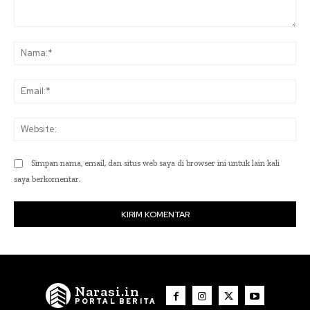
Komentar:
Na
Ema
Web
Simpan nama, email, dan situs web saya di browser ini untuk lain kali
saya berkomentar.
Narasi.in
PORTAL BERITA