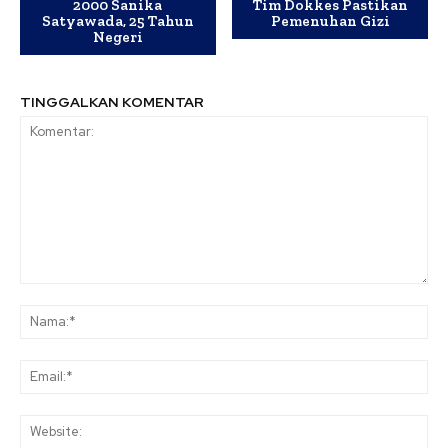
2000 Sanika
Tim Dokkes Pastikan
Satyawada, 25 Tahun
Pemenuhan Gizi
Negeri
TINGGALKAN KOMENTAR
Komentar:
Na
Ema
Web