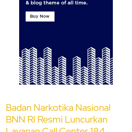
Badan Narkotika Nasional
BNN RI Resmi Luncurkan
Layanan Call Center 184