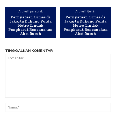
Artikulli paraprak
Artikulli tjetër
Pernyataan Ormas di
Pernyataan Ormas di
Jakarta Dukung Polda
Jakarta Dukung Polda
Metro Tindak
Metro Tindak
Penghasut Rencanakan
Penghasut Rencanakan
Aksi Rusuh
Aksi Rusuh
TINGGALKAN KOMENTAR
Komentar:
Na