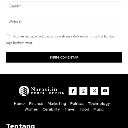
Ema
Web
Simpan nama, email, dan situs web saya di browser ini untuk lain kali
saya berkomentar.
Narasi.in
PORTAL BERITA
Home
Finance
Marketing
Politics
Technology
Women
Celebrity
Travel
Food
Music
Tentang