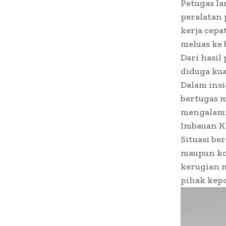
Petugas l
peralatan
kerja cepa
meluas ke 
Dari hasi
diduga kuat
Dalam insi
bertugas m
mengalami 
Imbauan K
Situasi be
maupun kor
kerugian m
pihak kepo