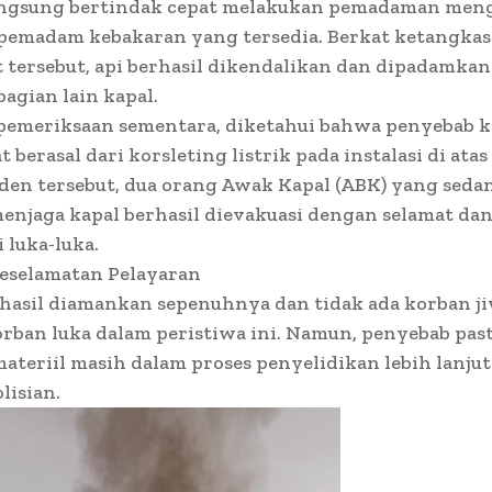
angsung bertindak cepat melakukan pemadaman me
 pemadam kebakaran yang tersedia. Berkat ketangka
t tersebut, api berhasil dikendalikan dan dipadamka
bagian lain kapal.
l pemeriksaan sementara, diketahui bahwa penyebab 
 berasal dari korsleting listrik pada instalasi di atas
den tersebut, dua orang Awak Kapal (ABK) yang seda
enjaga kapal berhasil dievakuasi dengan selamat dan
luka-luka.
eselamatan Pelayaran
rhasil diamankan sepenuhnya dan tidak ada korban j
ban luka dalam peristiwa ini. Namun, penyebab past
ateriil masih dalam proses penyelidikan lebih lanjut
lisian.