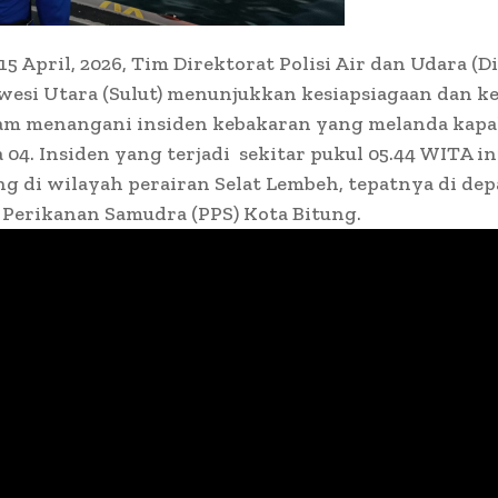
5 April, 2026, Tim Direktorat Polisi Air dan Udara (D
wesi Utara (Sulut) menunjukkan kesiapsiagaan dan k
lam menangani insiden kebakaran yang melanda kap
04. Insiden yang terjadi sekitar pukul 05.44 WITA in
g di wilayah perairan Selat Lembeh, tepatnya di de
 Perikanan Samudra (PPS) Kota Bitung.