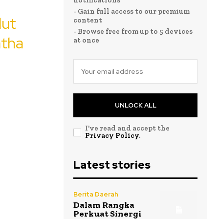
notifications
- Gain full access to our premium
lut
content
- Browse free from up to 5 devices
atha
at once
UNLOCK ALL
I've read and accept the
Privacy Policy
.
Latest stories
Berita Daerah
Dalam Rangka
Perkuat Sinergi