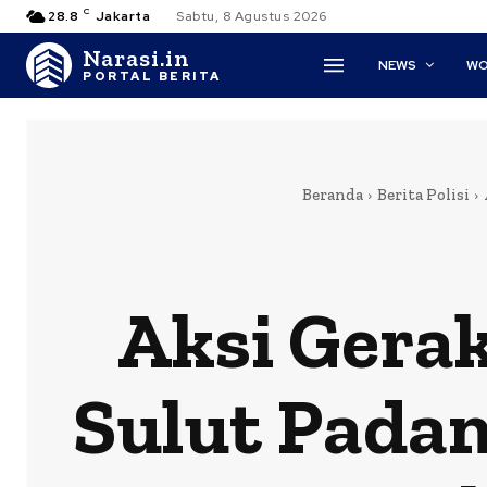
C
28.8
Jakarta
Sabtu, 8 Agustus 2026
Narasi.in
NEWS
WO
PORTAL BERITA
Beranda
Berita Polisi
Aksi Gerak
Sulut Pada