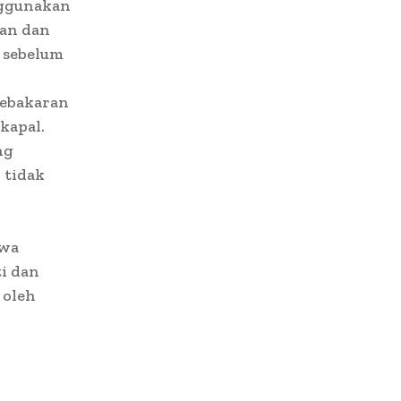
nggunakan
san dan
n sebelum
kebakaran
 kapal.
ng
 tidak
iwa
i dan
 oleh