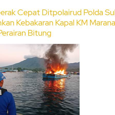
erak Cepat Ditpolairud Polda Su
kan Kebakaran Kapal KM Maran
Perairan Bitung