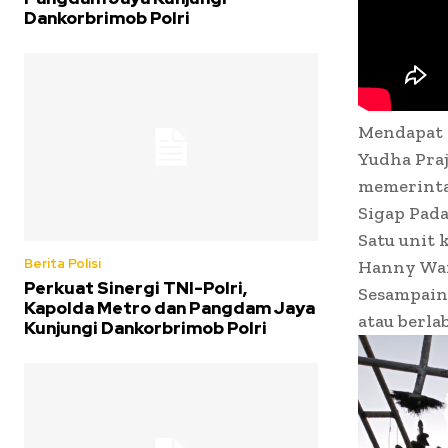
Dankorbrimob Polri
Mendapat i
Yudha Praj
memerinta
Sigap Pad
Satu unit 
Berita Polisi
Hanny Wan
Perkuat Sinergi TNI-Polri,
Sesampainy
Kapolda Metro dan Pangdam Jaya
atau berla
Kunjungi Dankorbrimob Polri