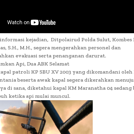
nformasi kejadian, Ditpolairud Polda Sulut, Kombes 
as, S.H., M.H., segera mengerahkan personel dan
hkan evakuasi serta penanganan darurat.
amkan Api, Dua ABK Selamat
kapal patroli KP SBU XV 2003 yang dikomandani oleh
tania beserta awak kapal segera dikerahkan menuju 
a di sana, diketahui kapal KM Maranatha 04 sedang
buh ketika api mulai muncul.