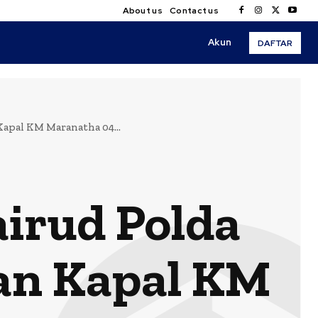
About us
Contact us
Akun
DAFTAR
apal KM Maranatha 04...
airud Polda
an Kapal KM