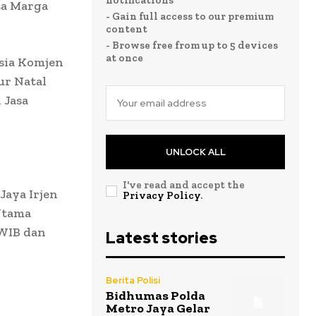
notifications
sa Marga
- Gain full access to our premium
content
- Browse free from up to 5 devices
at once
esia Komjen
ur Natal
 Jasa
UNLOCK ALL
I've read and accept the
Jaya Irjen
Privacy Policy
.
 Utama
 WIB dan
Latest stories
Berita Polisi
Bidhumas Polda
Metro Jaya Gelar