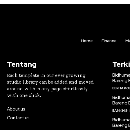
Home
Finance
Ma
Tentang
Terki
Bidhuma
Each template in our ever growing
Bareng 
studio library can be added and moved
around within any page effortlessly
BERITA POL
with one click.
Bidhuma
Bareng 
About us
BANKING
Contact us
Bidhuma
Bareng 