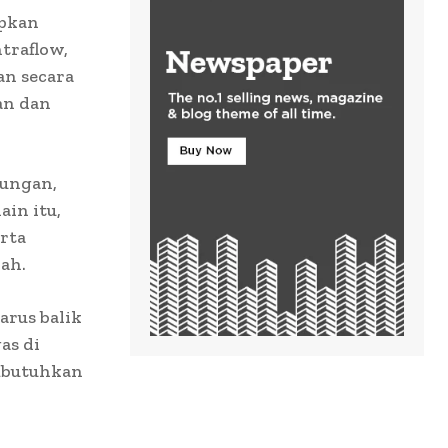
apkan
ntraflow,
an secara
an dan
bungan,
ain itu,
rta
ah.
rus balik
as di
embutuhkan