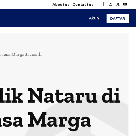
About us
Contact us
Akun
DAFTAR
Jasa Marga Jatiasih
ik Nataru di
asa Marga