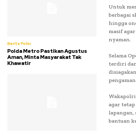
Untuk meng
berbagai s
hingga one
masif aga
nyaman.
Berita Polisi
Polda Metro Pastikan Agustus
Selama Ope
Aman, Minta Masyarakat Tak
Khawatir
terdiri dar
disiagakan
pengamanan
Wakapolri
agar tetap
lapangan,
bantuan ke