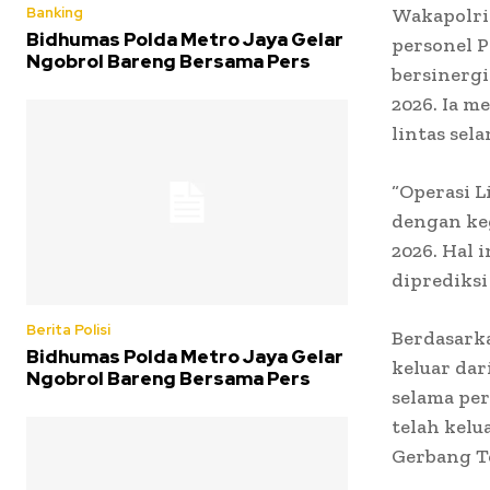
Banking
Wakapolri
Bidhumas Polda Metro Jaya Gelar
personel P
Ngobrol Bareng Bersama Pers
bersinerg
2026. Ia m
lintas sel
“Operasi L
dengan keg
2026. Hal 
diprediksi
Berita Polisi
Berdasarka
Bidhumas Polda Metro Jaya Gelar
keluar dar
Ngobrol Bareng Bersama Pers
selama per
telah kelu
Gerbang To