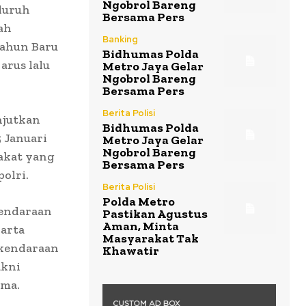
Ngobrol Bareng
luruh
Bersama Pers
ah
Banking
Tahun Baru
Bidhumas Polda
arus lalu
Metro Jaya Gelar
Ngobrol Bareng
Bersama Pers
Berita Polisi
njutkan
Bidhumas Polda
 Januari
Metro Jaya Gelar
Ngobrol Bareng
rakat yang
Bersama Pers
olri.
Berita Polisi
Polda Metro
kendaraan
Pastikan Agustus
Aman, Minta
karta
Masyarakat Tak
a kendaraan
Khawatir
akni
ama.