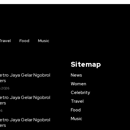
Travel
Food
Music
Sitemap
etro Jaya Gelar Ngobrol
News
ers
Women
s 2026
Celebrity
etro Jaya Gelar Ngobrol
Travel
ers
Food
26
Music
etro Jaya Gelar Ngobrol
ers