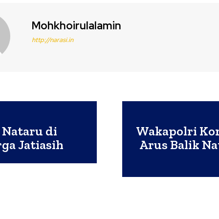
Mohkhoirulalamin
http://narasi.in
 Nataru di
Wakapolri Kom
ga Jatiasih
Arus Balik N