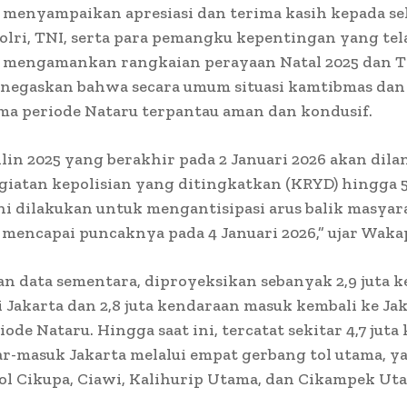
 menyampaikan apresiasi dan terima kasih kepada se
olri, TNI, serta para pemangku kepentingan yang tel
i mengamankan rangkaian perayaan Natal 2025 dan 
enegaskan bahwa secara umum situasi kamtibmas dan 
ama periode Nataru terpantau aman dan kondusif.
ilin 2025 yang berakhir pada 2 Januari 2026 akan dila
iatan kepolisian yang ditingkatkan (KRYD) hingga 5
ini dilakukan untuk mengantisipasi arus balik masya
 mencapai puncaknya pada 4 Januari 2026,” ujar Wakap
n data sementara, diproyeksikan sebanyak 2,9 juta 
i Jakarta dan 2,8 juta kendaraan masuk kembali ke Ja
iode Nataru. Hingga saat ini, tercatat sekitar 4,7 jut
ar-masuk Jakarta melalui empat gerbang tol utama, y
l Cikupa, Ciawi, Kalihurip Utama, dan Cikampek Ut