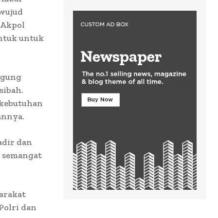
wujud
 Akpol
entuk untuk
ggung
sibah.
 kebutuhan
annya.
adir dan
n semangat
arakat
Polri dan