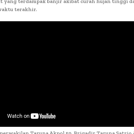
 yang terdampak banjir akibat curah hujan tinggi d
aktu terakhir.
 perwakilan Taruna Akpol 59, Brigadir Taruna Satrio