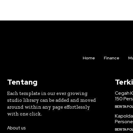
Home
Finance
Ma
Tentang
Terki
Cegah Ke
Each template in our ever growing
150 Per
studio library can be added and moved
around within any page effortlessly
BERITA POL
with one click.
Kapolda 
Personel
About us
BERITA POL