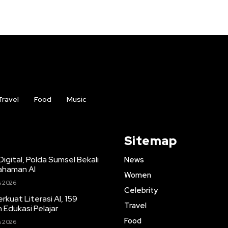
Travel
Food
Music
Sitemap
igital, Polda Sumsel Bekali
News
ahaman AI
Women
s 2026
Celebrity
kuat Literasi AI, 159
Travel
 Edukasi Pelajar
Food
s 2026