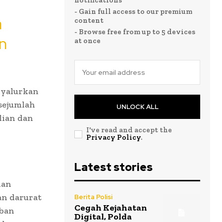
notifications
- Gain full access to our premium
a
content
- Browse free from up to 5 devices
n
at once
nyalurkan
 sejumlah
UNLOCK ALL
lian dan
I've read and accept the
Privacy Policy
.
Latest stories
han
an darurat
Berita Polisi
Cegah Kejahatan
eban
Digital, Polda