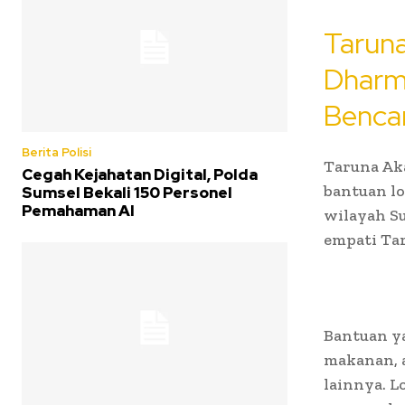
Tarun
Dharm
Benca
Berita Polisi
Taruna Ak
Cegah Kejahatan Digital, Polda
bantuan lo
Sumsel Bekali 150 Personel
Pemahaman AI
wilayah S
empati Ta
Bantuan y
makanan, a
lainnya. 