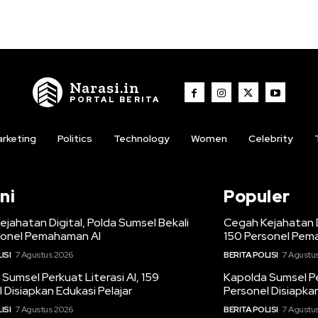
Narasi.in
PORTAL BERITA
rketing
Politics
Technology
Women
Celebrity
ni
Populer
jahatan Digital, Polda Sumsel Bekali
Cegah Kejahatan D
sonel Pemahaman AI
150 Personel Pem
ISI
7 Agustus 2026
BERITA POLISI
7 Agustu
Sumsel Perkuat Literasi AI, 159
Kapolda Sumsel Per
 Disiapkan Edukasi Pelajar
Personel Disiapkan
ISI
7 Agustus 2026
BERITA POLISI
7 Agustu