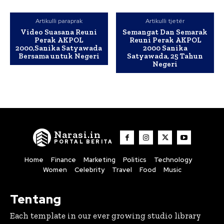
Artikulli paraprak
Artikulli tjetër
Video Suasana Reuni
Semangat Dan Semarak
Perak AKPOL
Reuni Perak AKPOL
2000,Sanika Satyawada
2000 Sanika
Bersama untuk Negeri
Satyawada, 25 Tahun
Negeri
Narasi.in
PORTAL BERITA
Home
Finance
Marketing
Politics
Technology
Women
Celebrity
Travel
Food
Music
Tentang
Each template in our ever growing studio library