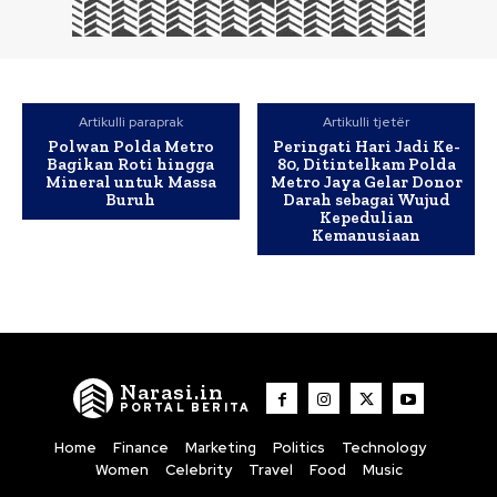
Artikulli paraprak
Artikulli tjetër
Polwan Polda Metro
Peringati Hari Jadi Ke-
Bagikan Roti hingga
80, Ditintelkam Polda
Mineral untuk Massa
Metro Jaya Gelar Donor
Buruh
Darah sebagai Wujud
Kepedulian
Kemanusiaan
Narasi.in
PORTAL BERITA
Home
Finance
Marketing
Politics
Technology
Women
Celebrity
Travel
Food
Music