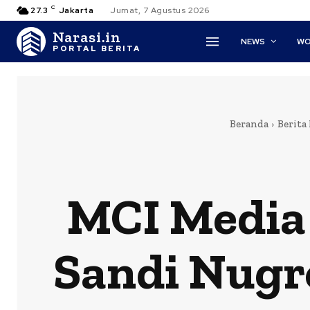
C
27.3
Jakarta
Jumat, 7 Agustus 2026
Narasi.in
NEWS
WO
PORTAL BERITA
Beranda
Berita 
MCI Media :
Sandi Nugr