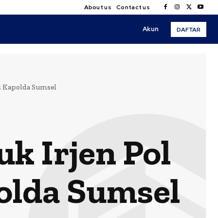
About us
Contact us
Akun
DAFTAR
t Kapolda Sumsel
k Irjen Pol
olda Sumsel