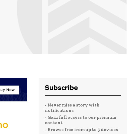
Subscribe
- Never miss a story with
notifications
- Gain full access to our premium
ho
content
- Browse free from up to 5 devices