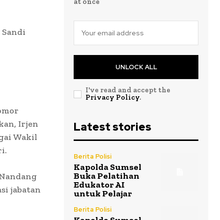
at once
l Sandi
UNLOCK ALL
I've read and accept the
Privacy Policy
.
Nomor
kan, Irjen
Latest stories
gai Wakil
i.
Berita Polisi
Kapolda Sumsel
Buka Pelatihan
 Nandang
Edukator AI
si jabatan
untuk Pelajar
Berita Polisi