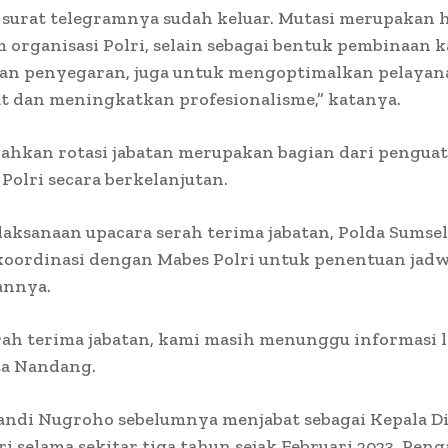
, surat telegramnya sudah keluar. Mutasi merupakan 
m organisasi Polri, selain sebagai bentuk pembinaan k
dan penyegaran, juga untuk mengoptimalkan pelayan
t dan meningkatkan profesionalisme,” katanya.
ahkan rotasi jabatan merupakan bagian dari pengua
 Polri secara berkelanjutan.
laksanaan upacara serah terima jabatan, Polda Sumsel 
koordinasi dengan Mabes Polri untuk penentuan jadw
annya.
ah terima jabatan, kami masih menunggu informasi 
ata Nandang.
Sandi Nugroho sebelumnya menjabat sebagai Kepala Di
i selama sekitar tiga tahun sejak Februari 2023. Pe