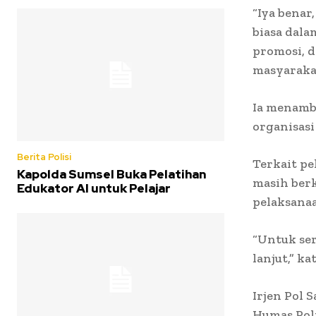
“Iya benar
biasa dala
promosi, 
masyaraka
Ia menamb
organisasi
Berita Polisi
Terkait pe
Kapolda Sumsel Buka Pelatihan
masih ber
Edukator AI untuk Pelajar
pelaksana
“Untuk ser
lanjut,” k
Irjen Pol 
Humas Polr