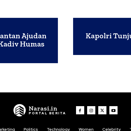
 Mantan Ajudan
Kapolri Tunj
i Kadiv Humas
Narasi.in
PORTAL BERITA
rketing
Politics
Technology
Women
Celebrity