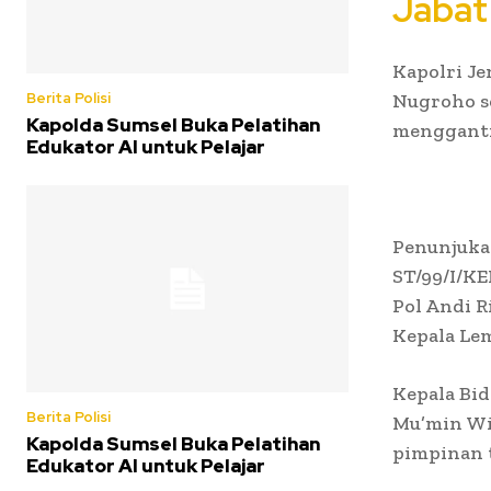
Jabat
Kapolri Je
Nugroho se
Berita Polisi
Kapolda Sumsel Buka Pelatihan
menggantik
Edukator AI untuk Pelajar
Penunjuka
ST/99/I/KE
Pol Andi R
Kepala Lem
Kepala Bi
Berita Polisi
Mu’min Wi
Kapolda Sumsel Buka Pelatihan
pimpinan t
Edukator AI untuk Pelajar