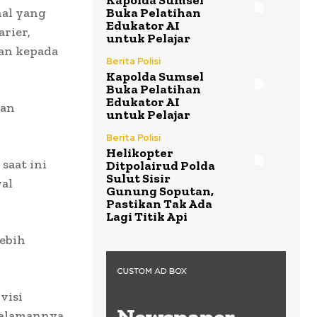
Kapolda Sumsel
hal yang
Buka Pelatihan
Edukator AI
arier,
untuk Pelajar
an kepada
Berita Polisi
Kapolda Sumsel
Buka Pelatihan
Edukator AI
tan
untuk Pelajar
Berita Polisi
Helikopter
saat ini
Ditpolairud Polda
Sulut Sisir
al
Gunung Soputan,
Pastikan Tak Ada
Lagi Titik Api
lebih
visi
ngalamannya