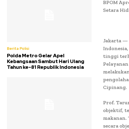
BPOM Apre
Setara Hi
Jakarta —
Indonesia,
Berita Polisi
Polda Metro Gelar Apel
tinggi te
Kebangsaan Sambut Hari Ulang
Pelayanan 
Tahun ke-81 Republik Indonesia
melakukan
pengolahan
Cipinang.
Prof. Tar
objektif, 
makanan. “
secara obj