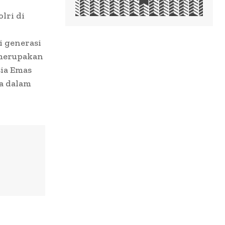
lri di
i generasi
 merupakan
ia Emas
ga dalam