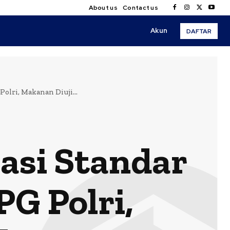
About us
Contact us
Akun
DAFTAR
lri, Makanan Diuji...
asi Standar
G Polri,