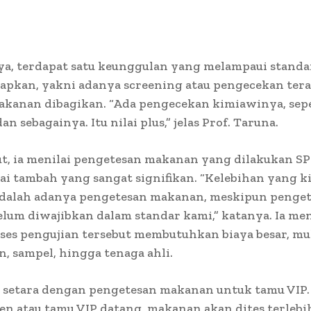
a, terdapat satu keunggulan yang melampaui standa
tapkan, yakni adanya screening atau pengecekan ter
kanan dibagikan. “Ada pengecekan kimiawinya, sepe
an sebagainya. Itu nilai plus,” jelas Prof. Taruna.
ut, ia menilai pengetesan makanan yang dilakukan SP
lai tambah yang sangat signifikan. “Kelebihan yang k
dalah adanya pengetesan makanan, meskipun penge
elum diwajibkan dalam standar kami,” katanya. Ia me
es pengujian tersebut membutuhkan biaya besar, mula
en, sampel, hingga tenaga ahli.
i setara dengan pengetesan makanan untuk tamu VIP.
den atau tamu VIP datang, makanan akan dites terlebi