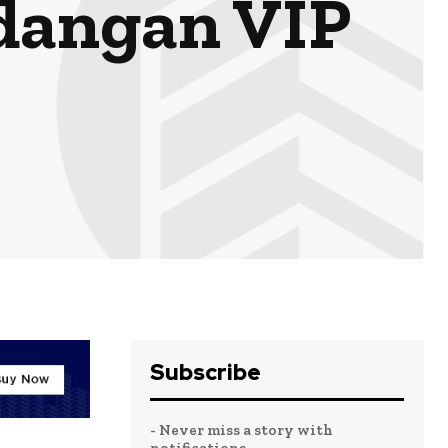
idangan VIP
Subscribe
- Never miss a story with