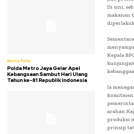
Di sini, s
makanan te
diperlakuk
Sementara 
menyampai
Kepala BPO
Berita Polisi
kunjungan
Polda Metro Jaya Gelar Apel
kebanggaa
Kebangsaan Sambut Hari Ulang
Tahun ke-81 Republik Indonesia
Ia menega
komitmen 
pemerintah
arahan Kap
produksi 
prinsip ta