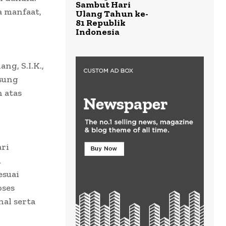
Sambut Hari
a manfaat,
Ulang Tahun ke-
81 Republik
Indonesia
ng, S.I.K.,
sung
 atas
ri
m
esuai
oses
al serta