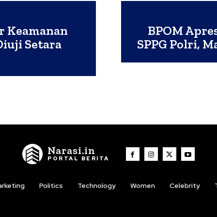
ar Keamanan
BPOM Apres
iuji Setara
SPPG Polri, M
Narasi.in
PORTAL BERITA
rketing
Politics
Technology
Women
Celebrity