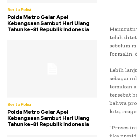
Berita Polisi
Polda Metro Gelar Apel
Kebangsaan Sambut Hari Ulang
Menurutny
Tahun ke-81 Republik Indonesia
telah dite
sebelum ma
formalin, d
Lebih lanj
sebagai ni
temukan a
tersebut b
bahwa pros
Berita Polisi
kits, reag
Polda Metro Gelar Apel
Kebangsaan Sambut Hari Ulang
Tahun ke-81 Republik Indonesia
“Proses in
jika presi