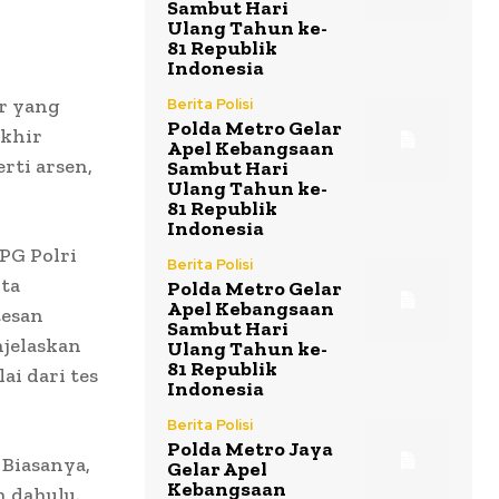
Sambut Hari
Ulang Tahun ke-
81 Republik
Indonesia
r yang
Berita Polisi
Polda Metro Gelar
akhir
Apel Kebangsaan
rti arsen,
Sambut Hari
Ulang Tahun ke-
81 Republik
Indonesia
PG Polri
Berita Polisi
ita
Polda Metro Gelar
Apel Kebangsaan
tesan
Sambut Hari
njelaskan
Ulang Tahun ke-
81 Republik
i dari tes
Indonesia
Berita Polisi
Polda Metro Jaya
 Biasanya,
Gelar Apel
Kebangsaan
h dahulu.