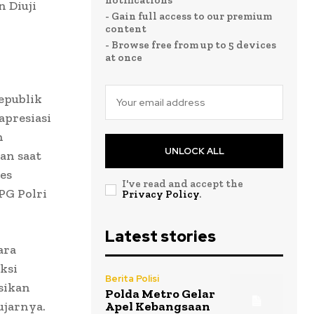
notifications
 Diuji
- Gain full access to our premium
content
- Browse free from up to 5 devices
at once
epublik
apresiasi
n
UNLOCK ALL
an saat
es
I've read and accept the
PG Polri
Privacy Policy
.
Latest stories
ara
ksi
Berita Polisi
ksikan
Polda Metro Gelar
ujarnya.
Apel Kebangsaan