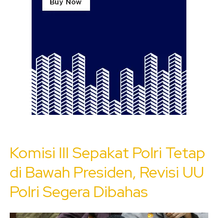
Komisi III Sepakat Polri Tetap
di Bawah Presiden, Revisi UU
Polri Segera Dibahas