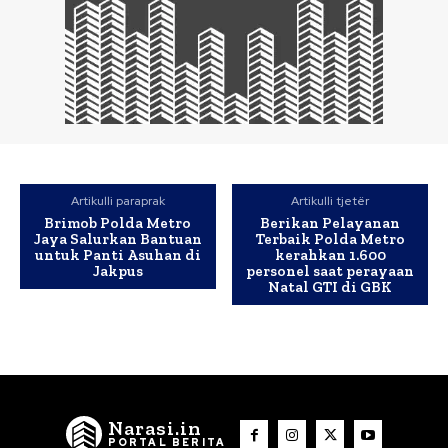
Artikulli paraprak
Artikulli tjetër
Brimob Polda Metro
Berikan Pelayanan
Jaya Salurkan Bantuan
Terbaik Polda Metro
untuk Panti Asuhan di
kerahkan 1.600
Jakpus
personel saat perayaan
Natal GTI di GBK
Narasi.in
PORTAL BERITA