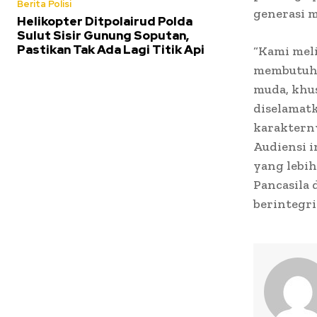
Berita Polisi
generasi m
Helikopter Ditpolairud Polda
Sulut Sisir Gunung Soputan,
Pastikan Tak Ada Lagi Titik Api
“Kami mel
membutuhk
muda, khus
diselamatk
karakterny
Audiensi i
yang lebih
Pancasila
berintegri