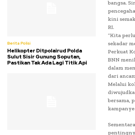
bangsa. Si
pencegahan
kini semak
RI.
“Kita perl
sekadar m
Berita Polisi
Helikopter Ditpolairud Polda
Perkuat Ko
Sulut Sisir Gunung Soputan,
BNN menil
Pastikan Tak Ada Lagi Titik Api
dalam mem
dari anca
Melalui ko
diwujudkan
bersama, 
kampanye 
Sementara 
pentingny