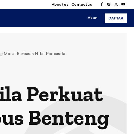
About us
Contact us
Akun
DAFTAR
Moral Berbasis Nilai Pancasila
la Perkuat
us Benteng