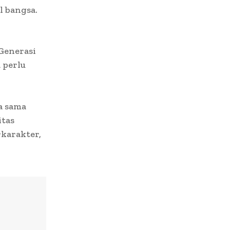
l bangsa.
Generasi
 perlu
a sama
itas
karakter,