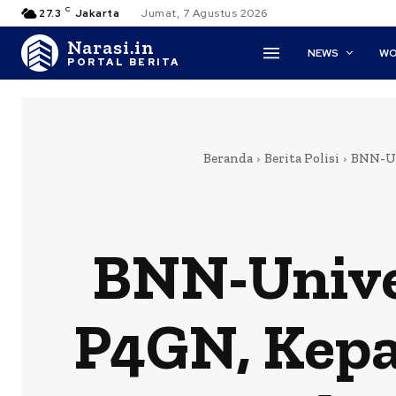
C
27.3
Jakarta
Jumat, 7 Agustus 2026
Narasi.in
NEWS
WO
PORTAL BERITA
Beranda
Berita Polisi
BNN-Un
BNN-Univer
P4GN, Kep