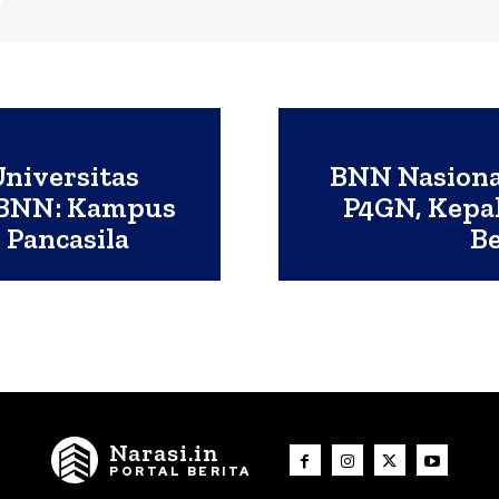
niversitas
BNN Nasional
a BNN: Kampus
P4GN, Kepa
 Pancasila
Be
Narasi.in
PORTAL BERITA