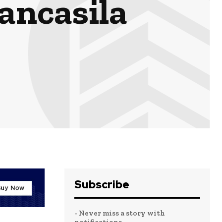
ancasila
Subscribe
- Never miss a story with