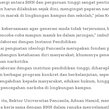
nergi antara BNN dan perguruan tinggi sangat penti
 harus dilakukan sejak dini, mengingat paparan na
in marak di lingkungan kampus dan sekolah,” jelas 
u kebersamaan agar generasi muda tidak terjerumus, 
encoba-coba maupun masuk ke dalam jaringan,” imbu
laborasi dengan Instansi Pendidikan
ai penguatan ideologi Pancasila merupakan fondasi 
bangun ketahanan diri masyarakat, khususnya gene
man narkotika.
laborasi dengan institusi pendidikan tinggi, dihara
 berbagai program konkret dan berkelanjutan, seper
pengabdian kepada masyarakat, edukasi hukum, hing
pencegahan narkoba di lingkungan kampus.
itu, Rektor Universitas Pancasila, Adnan Hamid, m
a kerja sama dengan BNN dalam rangka menyelamat