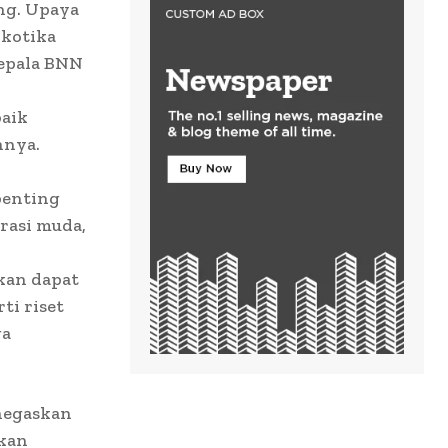
ng. Upaya
rkotika
Kepala BNN
baik
hnya.
penting
rasi muda,
pkan dapat
ti riset
ga
enegaskan
kan