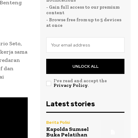
notifications
 Benteng
- Gain full access to our premium
content
- Browse free from up to 5 devices
at once
rio Seto,
 kerja sama
redaran
UNLOCK ALL
f dan
ai
I've read and accept the
Privacy Policy
.
Latest stories
Berita Polisi
Kapolda Sumsel
Buka Pelatihan