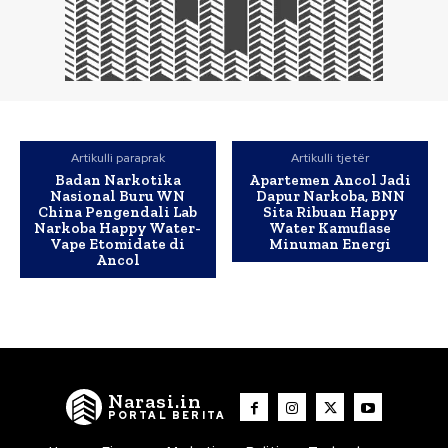
Artikulli paraprak
Artikulli tjetër
Badan Narkotika
Apartemen Ancol Jadi
Nasional Buru WN
Dapur Narkoba, BNN
China Pengendali Lab
Sita Ribuan Happy
Narkoba Happy Water-
Water Kamuflase
Vape Etomidate di
Minuman Energi
Ancol
Narasi.in
PORTAL BERITA